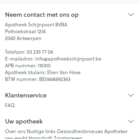
Neem contact met ons op
Apotheek Schijnpoort BVBA
Pothoekstraat 121A
2060
Antwerpen
Telefoon:
03 235 77 06
E-mailadres:
info@
apotheekschijnpoort.be
APB nummer:
110310
Apotheek titularis:
Elien Van Hove
BTW nummer:
BE0668692363
Klantenservice
FAQ
Uw apotheek
Over ons
Nuttige links
Gezondheidsnieuws
Apotheker
van wacht
Voorschrift
Zorgtarieven