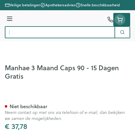
Ga naar de inhoud
Veilige betalingen
Apothekersadvies
Snelle beschikbaarheid
Menu
Zoek
Product, merk, categorie...
Manhae 3 Maand Caps 90 - 15 Dagen
Gratis
Manhae 3 Maand Caps 90 - 1
Niet beschikbaar
Neem contact op met ons via telefoon of e-mail, dan bekijken
we samen de mogelijkheden.
€ 37,78