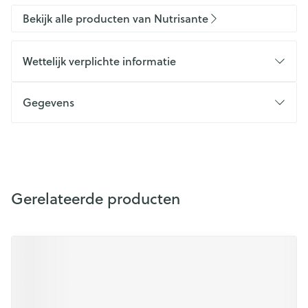
Bekijk alle producten van Nutrisante
Wettelijk verplichte informatie
Gegevens
Gerelateerde producten
Druk op om naar carrouselnavigatie te gaan
Navigeren door de elementen van de carrousel is mogelijk m
Druk om carrousel over te slaan