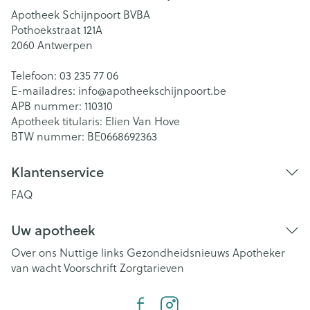
Apotheek Schijnpoort BVBA
Pothoekstraat 121A
2060
Antwerpen
Telefoon:
03 235 77 06
E-mailadres:
info@
apotheekschijnpoort.be
APB nummer:
110310
Apotheek titularis:
Elien Van Hove
BTW nummer:
BE0668692363
Klantenservice
FAQ
Uw apotheek
Over ons
Nuttige links
Gezondheidsnieuws
Apotheker
van wacht
Voorschrift
Zorgtarieven