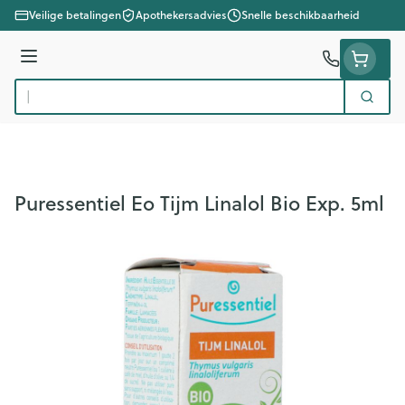
Ga naar de inhoud
Veilige betalingen
Apothekersadvies
Snelle beschikbaarheid
Menu
Zoek
Product, merk, categorie...
Puressentiel Eo Tijm Linalol Bio Exp. 5ml