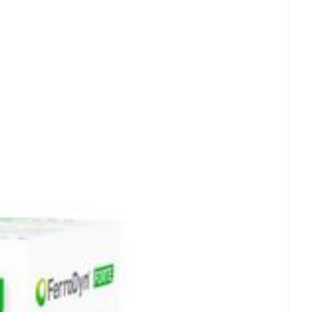
rende
Parfums en
- 25°C)
geurproducten
CBD