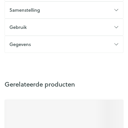
Samenstelling
Gebruik
Gegevens
Gerelateerde producten
Navigeren door de elementen van de carrousel is mogelijk m
Druk om carrousel over te slaan
Druk op om naar carrouselnavigatie te gaan