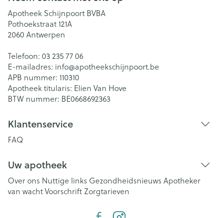
Apotheek Schijnpoort BVBA
Pothoekstraat 121A
2060
Antwerpen
Telefoon:
03 235 77 06
E-mailadres:
info@
apotheekschijnpoort.be
APB nummer:
110310
Apotheek titularis:
Elien Van Hove
BTW nummer:
BE0668692363
Klantenservice
FAQ
Uw apotheek
Over ons
Nuttige links
Gezondheidsnieuws
Apotheker
van wacht
Voorschrift
Zorgtarieven