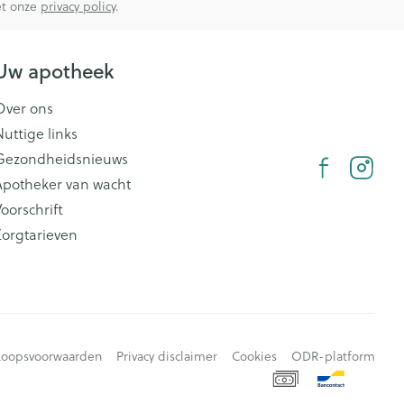
met onze
privacy policy
.
Uw apotheek
Over ons
Nuttige links
Gezondheidsnieuws
Apotheker van wacht
oorschrift
Zorgtarieven
koopsvoorwaarden
Privacy disclaimer
Cookies
ODR-platform