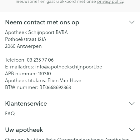
nieuwsbrief en gaat u akkoord met onze
privacy policy
.
Neem contact met ons op
Apotheek Schijnpoort BVBA
Pothoekstraat 121A
2060
Antwerpen
Telefoon:
03 235 77 06
E-mailadres:
info@
apotheekschijnpoort.be
APB nummer:
110310
Apotheek titularis:
Elien Van Hove
BTW nummer:
BE0668692363
Klantenservice
FAQ
Uw apotheek
Over ons
Nuttige links
Gezondheidsnieuws
Apotheker