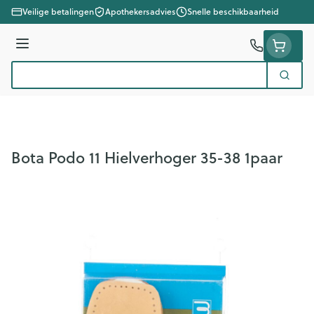
Ga naar de inhoud
Veilige betalingen
Apothekersadvies
Snelle beschikbaarheid
Menu
Zoek
Product, merk, categorie...
Bota Podo 11 Hielverhoger 35-38 1paar