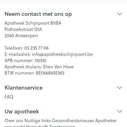
Neem contact met ons op
Apotheek Schijnpoort BVBA
Pothoekstraat 121A
2060
Antwerpen
Telefoon:
03 235 77 06
E-mailadres:
info@
apotheekschijnpoort.be
APB nummer:
110310
Apotheek titularis:
Elien Van Hove
BTW nummer:
BE0668692363
Klantenservice
FAQ
Uw apotheek
Over ons
Nuttige links
Gezondheidsnieuws
Apotheker
van wacht
Voorschrift
Zorgtarieven