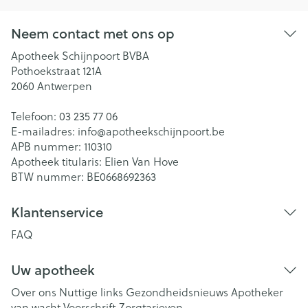
Neem contact met ons op
Apotheek Schijnpoort BVBA
Pothoekstraat 121A
2060
Antwerpen
Telefoon:
03 235 77 06
E-mailadres:
info@
apotheekschijnpoort.be
APB nummer:
110310
Apotheek titularis:
Elien Van Hove
BTW nummer:
BE0668692363
Klantenservice
FAQ
Uw apotheek
Over ons
Nuttige links
Gezondheidsnieuws
Apotheker
van wacht
Voorschrift
Zorgtarieven