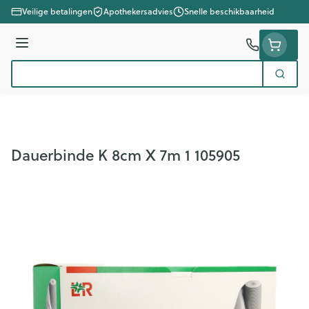
Ga naar de inhoud
Veilige betalingen
Apothekersadvies
Snelle beschikbaarheid
Menu
Zoek
Product, merk, categorie...
Dauerbinde K 8cm X 7m 1 105905