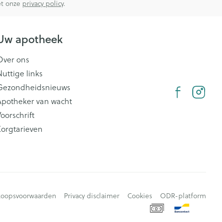
met onze
privacy policy
.
Uw apotheek
Over ons
Nuttige links
Gezondheidsnieuws
Apotheker van wacht
oorschrift
Zorgtarieven
koopsvoorwaarden
Privacy disclaimer
Cookies
ODR-platform