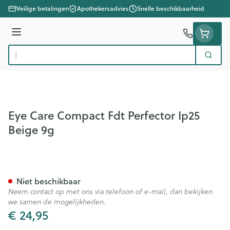
Ga naar de inhoud
Veilige betalingen
Apothekersadvies
Snelle beschikbaarheid
Menu
Zoek
Product, merk, categorie...
Eye Care Compact Fdt Perfector Ip25
Beige 9g
Eye Care Compact Fdt Perfect
Niet beschikbaar
Neem contact op met ons via telefoon of e-mail, dan bekijken
we samen de mogelijkheden.
€ 24,95