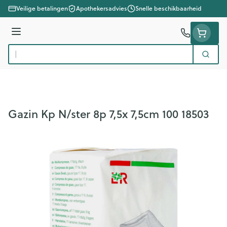
Ga naar de inhoud
Veilige betalingen
Apothekersadvies
Snelle beschikbaarheid
Menu
Zoek
Product, merk, categorie...
Gazin Kp N/ster 8p 7,5x 7,5cm 100 18503