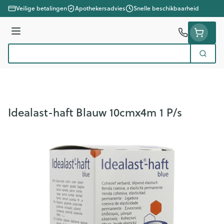
Ga naar de inhoud
Veilige betalingen
Apothekersadvies
Snelle beschikbaarheid
Menu
Zoek
Product, merk, categorie...
Idealast-haft Blauw 10cmx4m 1 P/s