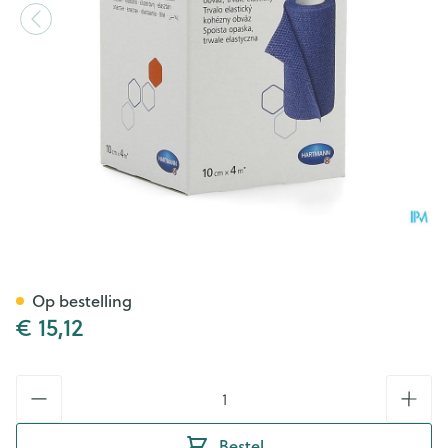
Idealast-haft Blauw 10cmx4m 
Op bestelling
€ 15,12
Aantal
Bestel