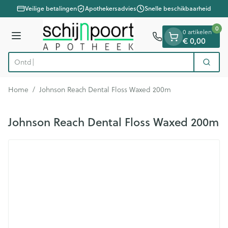
Dia 1 van 1
Ga naar de inhoud
Veilige betalingen
Apothekersadvies
Snelle beschikbaarheid
0
0 artikelen
Menu
€ 0,00
Zoek
Product, merk, categorie...
Home
/
Johnson Reach Dental Floss Waxed 200m
Johnson Reach Dental Floss Waxed 200m