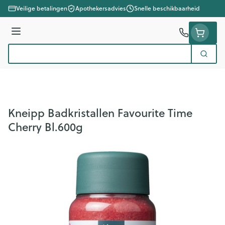
Ga naar de inhoud
Veilige betalingen
Apothekersadvies
Snelle beschikbaarheid
Menu
Zoek
Product, merk, categorie...
Kneipp Badkristallen Favourite Time
Cherry Bl.600g