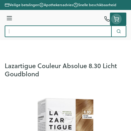
Ga naar de inhoud
Veilige betalingen
Apothekersadvies
Snelle beschikbaarheid
Menu
Zoek
Product, merk, categorie...
Lazartigue Couleur Absolue 8.30 Licht
Goudblond