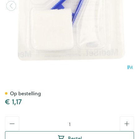
Mediset Kl.verzorg.j/b Compa
Op bestelling
€ 1,17
Aantal
Bestel