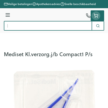
Ga naar de inhoud
Veilige betalingen
Apothekersadvies
Snelle beschikbaarheid
Menu
Zoek
Product, merk, categorie...
Mediset Kl.verzorg.j/b Compact1 P/s