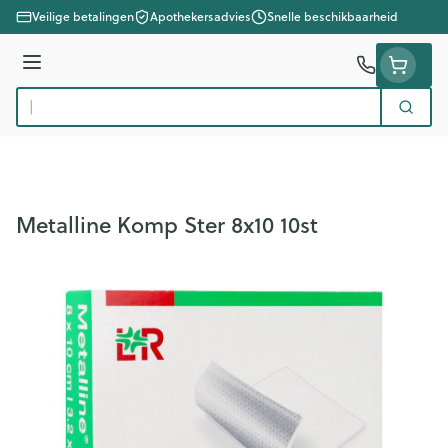
Ga naar de inhoud
Veilige betalingen
Apothekersadvies
Snelle beschikbaarheid
Menu
Zoek
Product, merk, categorie...
Metalline Komp Ster 8x10 10st