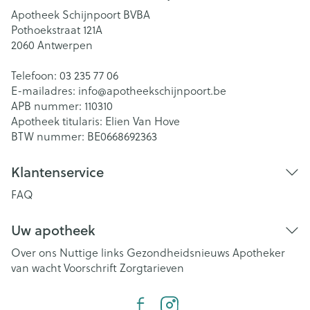
Apotheek Schijnpoort BVBA
Pothoekstraat 121A
2060
Antwerpen
Telefoon:
03 235 77 06
E-mailadres:
info@
apotheekschijnpoort.be
APB nummer:
110310
Apotheek titularis:
Elien Van Hove
BTW nummer:
BE0668692363
Klantenservice
FAQ
Uw apotheek
Over ons
Nuttige links
Gezondheidsnieuws
Apotheker
van wacht
Voorschrift
Zorgtarieven