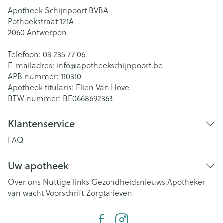
Apotheek Schijnpoort BVBA
Pothoekstraat 121A
2060
Antwerpen
Telefoon:
03 235 77 06
E-mailadres:
info@
apotheekschijnpoort.be
APB nummer:
110310
Apotheek titularis:
Elien Van Hove
BTW nummer:
BE0668692363
Klantenservice
FAQ
Uw apotheek
Over ons
Nuttige links
Gezondheidsnieuws
Apotheker
van wacht
Voorschrift
Zorgtarieven