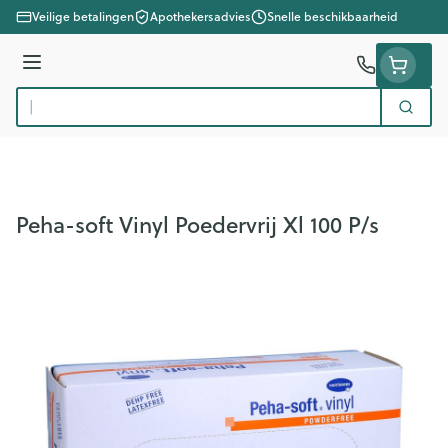
Ga naar de inhoud
Veilige betalingen
Apothekersadvies
Snelle beschikbaarheid
Menu
Zoek
Product, merk, categorie...
Peha-soft Vinyl Poedervrij Xl 100 P/s