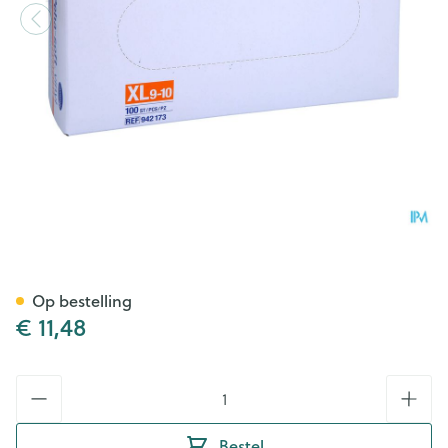
Peha-soft Vinyl Poedervrij Xl 
Op bestelling
€ 11,48
Aantal
Bestel