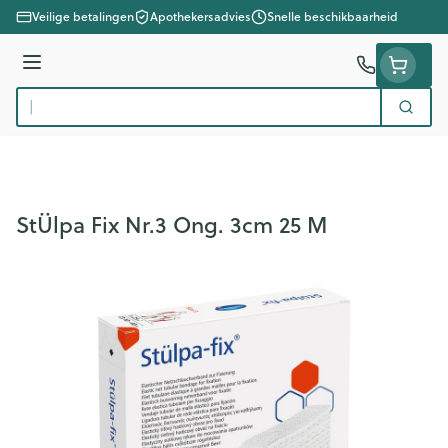
Ga naar de inhoud
Veilige betalingen
Apothekersadvies
Snelle beschikbaarheid
Menu
Zoek
Product, merk, categorie...
StÜlpa Fix Nr.3 Ong. 3cm 25 M