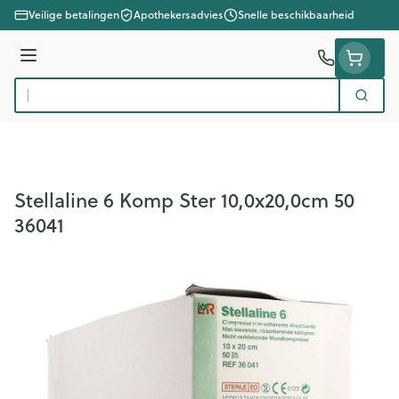
Ga naar de inhoud
Veilige betalingen
Apothekersadvies
Snelle beschikbaarheid
Menu
Zoek
Product, merk, categorie...
Stellaline 6 Komp Ster 10,0x20,0cm 50
36041