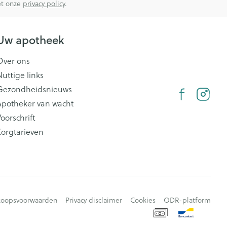
met onze
privacy policy
.
Uw apotheek
Over ons
Nuttige links
Gezondheidsnieuws
Apotheker van wacht
oorschrift
Zorgtarieven
koopsvoorwaarden
Privacy disclaimer
Cookies
ODR-platform