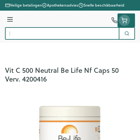
Ga naar de inhoud
Veilige betalingen
Apothekersadvies
Snelle beschikbaarheid
Menu
Zoek
Product, merk, categorie...
Vit C 500 Neutral Be Life Nf Caps 50
Verv. 4200416