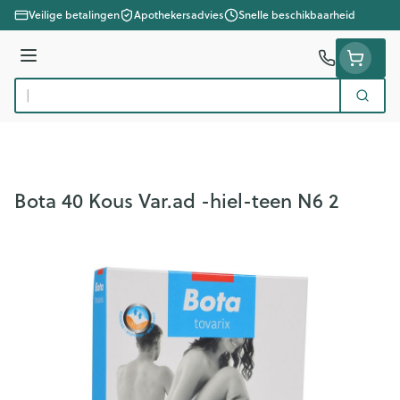
Ga naar de inhoud
Veilige betalingen
Apothekersadvies
Snelle beschikbaarheid
Menu
Zoek
Product, merk, categorie...
Bota 40 Kous Var.ad -hiel-teen N6 2