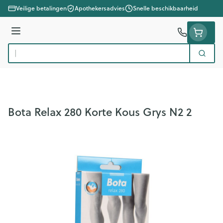
Ga naar de inhoud
Veilige betalingen
Apothekersadvies
Snelle beschikbaarheid
Menu
Zoek
Product, merk, categorie...
Bota Relax 280 Korte Kous Grys N2 2