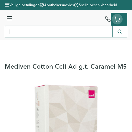
Ga naar de inhoud
Veilige betalingen
Apothekersadvies
Snelle beschikbaarheid
Menu
Zoek
Product, merk, categorie...
Mediven Cotton Ccl1 Ad g.t. Caramel M5