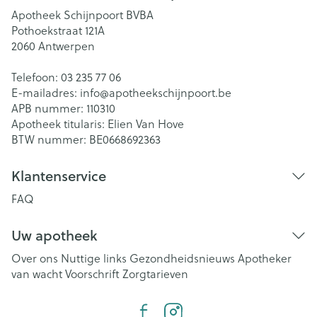
Apotheek Schijnpoort BVBA
Pothoekstraat 121A
2060
Antwerpen
Telefoon:
03 235 77 06
E-mailadres:
info@
apotheekschijnpoort.be
APB nummer:
110310
Apotheek titularis:
Elien Van Hove
BTW nummer:
BE0668692363
Klantenservice
FAQ
Uw apotheek
Over ons
Nuttige links
Gezondheidsnieuws
Apotheker
van wacht
Voorschrift
Zorgtarieven