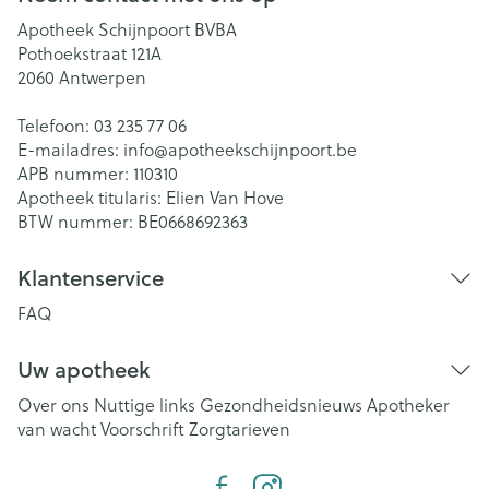
Apotheek Schijnpoort BVBA
Pothoekstraat 121A
2060
Antwerpen
Telefoon:
03 235 77 06
E-mailadres:
info@
apotheekschijnpoort.be
APB nummer:
110310
Apotheek titularis:
Elien Van Hove
BTW nummer:
BE0668692363
Klantenservice
FAQ
Uw apotheek
Over ons
Nuttige links
Gezondheidsnieuws
Apotheker
van wacht
Voorschrift
Zorgtarieven