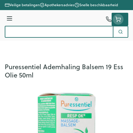
Ga naar de inhoud
Veilige betalingen
Apothekersadvies
Snelle beschikbaarheid
Menu
Zoek
Product, merk, categorie...
Puressentiel Ademhaling Balsem 19 Ess
Olie 50ml